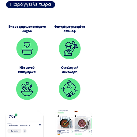
Παράγγειλε τώρα
Επαναχρησιμοποιούμενο
Φαγητό μαγειρεμένο
δοχείο
από Σεφ
Νέο μενού
Οικολογική
καθημερινά
συνείδηση