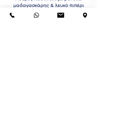
μαδαγασκάρης & λευκό πιπέρι
€18
Ντοφινουάζ σελινόριζας με miso &
καραμελωμένα κρεμμύδια
€24
Κολοκύθa με XO sauce (ασιατική,
ελαφρώς καυτερή umami sauce) με
καπνιστή πανσέττα και σταφίδες
€24
Γλυκοπατάτα στιφάδο με 5 spice &
τσιμιτσούρι δυόσμου
€24
Baby πατάτες κονφί με
δεντρολίβανο,θυμάρι και βούτυρο
€20