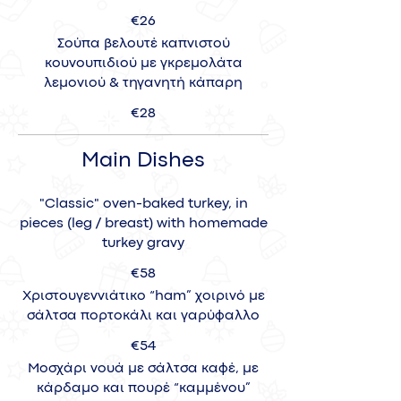
€26
Σούπα βελουτέ καπνιστού
κουνουπιδιού με γκρεμολάτα
λεμονιού & τηγανητή κάπαρη
€28
Main Dishes
"Classic" oven-baked turkey, in
pieces (leg / breast) with homemade
turkey gravy
€58
Χριστουγεννιάτικο “ham” χοιρινό με
σάλτσα πορτοκάλι και γαρύφαλλο
€54
Μοσχάρι νουά με σάλτσα καφέ, με
κάρδαμο και πουρέ “καμμένου”