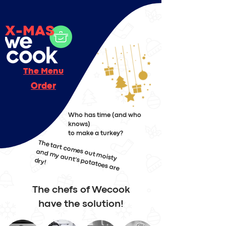
X-MAS
The Menu
Order
Who has time (and who
knows)
to make a turkey?
The tart com
es out m
oisty
and m
y aunt's potatoes are
dry!
The chefs of Wecook
have the solution!